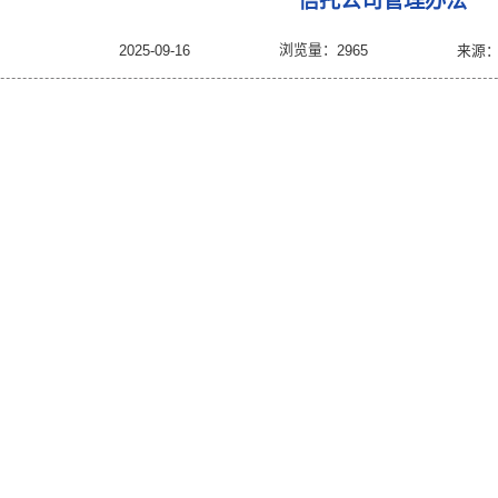
：
首页 >
行业自律 >
监管政策 >
信托类 >
正文 >
浏
2025-09-16
公司管理办法