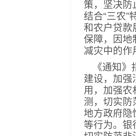
景。
持力
帮扶
区，
规模
《
涉农
引导
村中