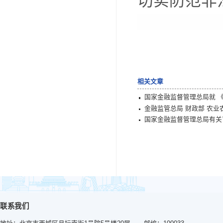
策，
结合
和农
保障
减灾
《
建设
用，
测，