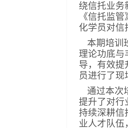
信
20
更名
项能
5
务》