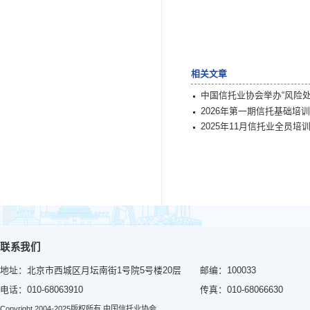
绕信
《信
化学
本
理论
导，
员进
通
提升