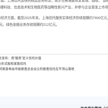
业务板块来看，资产管理信托成为上海信托规模增长的主要驱动力
托规模为2759.27亿元，同比增长32.05%；公益慈善信
海信托表示，公司将围绕信托制度优势，推动财富管理体系
括安养信托、家庭服务信托、个人财富管理服务信托、家族
服务信托，并完成首单遗嘱信托全流程登记，进一步拓展信
资本市场业务方面，上海信托加快向标品业务转型，逐步完
资信托重点布局硬科技、信息技术和生物医药等战略性新兴
悉，在服务实体经济方面，截至2025年末，上海信托服务实
托规模达710亿元，绿色金融业务存续规模约212亿元。