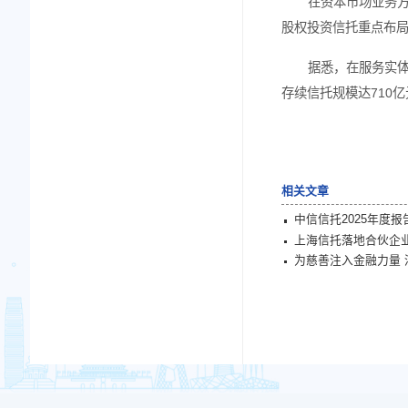
分
产服务信
上
系，包
的家庭
在
股权投
据
存续信