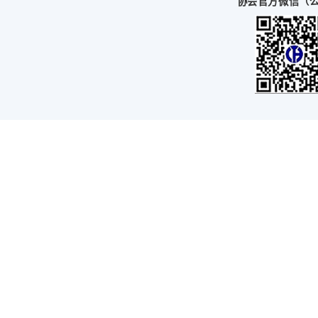
章
托2025年度报告发布：用“服务”定义信托价值
信托落地合伙企业形式股权家族信托
善注入金融力量 河南首单由市级慈善总会设立的慈善信托在平
00033
10-68066630