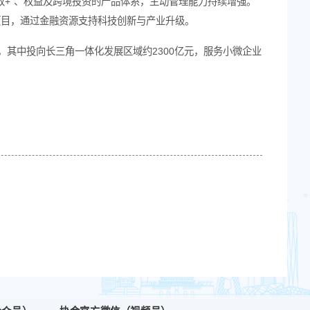
。截至2025年末，该公司资产管理信托规模达11799.
托存续项目56单，规模约2亿元。
与资本市场业务协同发展。在财富管理领域，公司已构建
信托及企业财富管理信托等多层级产品体系。同时，公司
托在资产保护与传承领域的应用场景。
善涵盖现金管理、固收、“固收+”、权益及跨境投资的产品
产业，并参与企业首发上市项目，通过金融资源支持科技
体经济存续规模约7900亿元，其中投向长三角一体化发展